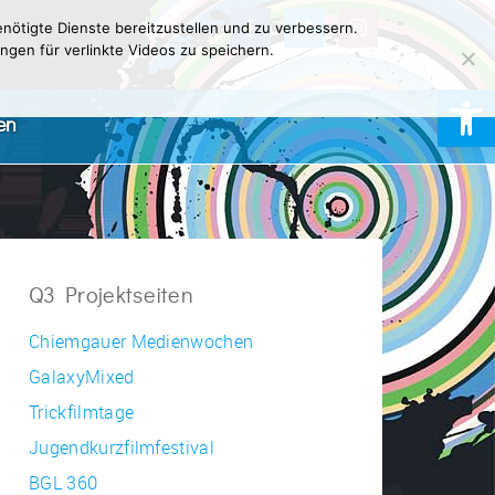
nötigte Dienste bereitzustellen und zu verbessern.
ngen für verlinkte Videos zu speichern.
Werkzeugl
en
Q3 Projektseiten
Chiemgauer Medienwochen
GalaxyMixed
Trickfilmtage
Jugendkurzfilmfestival
BGL 360