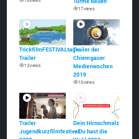
16
views
Türme bauen
17
views
TrickfilmFESTIVALtage
Trailer der
Trailer
Chiemgauer
12
views
Medienwochen
2019
10
views
Trailer
Dein Hirnschmalz
Jugendkurzfilmfestival
– Du hast die