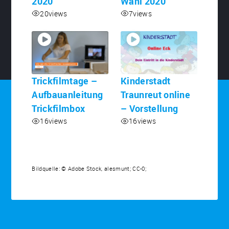
2020
Wahl 2020
20
views
7
views
Trickfilmtage –
Kinderstadt
Aufbauanleitung
Traunreut online
Trickfilmbox
– Vorstellung
16
views
16
views
Bildquelle: © Adobe Stock,
alesmunt
; CC-0;