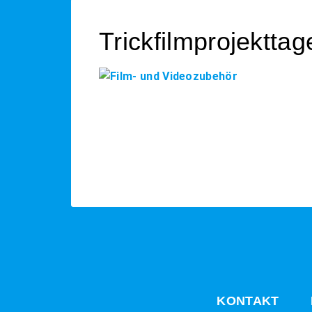
Trickfilmprojekttag
KONTAKT