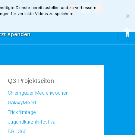
nötigte Dienste bereitzustellen und zu verbessern.
ngen für verlinkte Videos zu speichern.
Werkzeugl
tzt spenden
Q3 Projektseiten
Chiemgauer Medienwochen
GalaxyMixed
Trickfilmtage
Jugendkurzfilmfestival
BGL 360