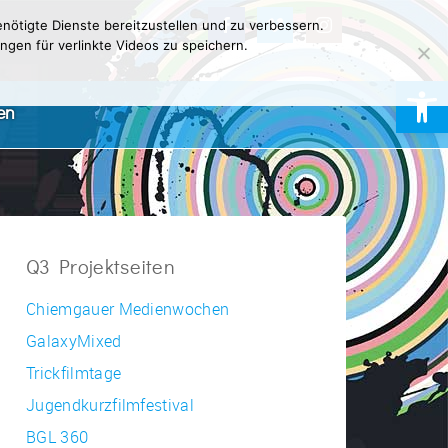
nötigte Dienste bereitzustellen und zu verbessern.
ngen für verlinkte Videos zu speichern.
Werkzeugl
en
Q3 Projektseiten
Chiemgauer Medienwochen
GalaxyMixed
Trickfilmtage
Jugendkurzfilmfestival
BGL 360