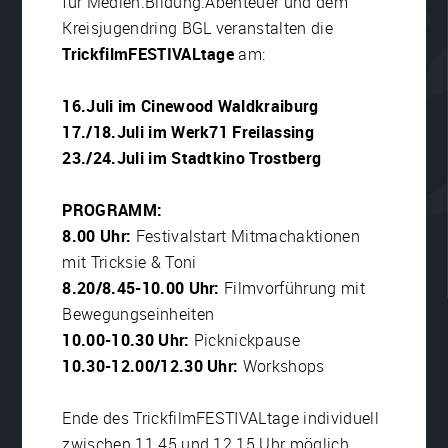
für Medien.Bildung.Abenteuer und dem
Kreisjugendring BGL veranstalten die
TrickfilmFESTIVALtage
am:
16.Juli im Cinewood Waldkraiburg
17./18.Juli im Werk71 Freilassing
23./24.Juli im Stadtkino Trostberg
PROGRAMM:
8.00 Uhr:
Festivalstart Mitmachaktionen
mit Tricksie & Toni
8.20/8.45-10.00 Uhr:
Filmvorführung mit
Bewegungseinheiten
10.00-10.30 Uhr:
Picknickpause
10.30-12.00/12.30 Uhr:
Workshops
Ende des TrickfilmFESTIVALtage individuell
zwischen 11.45 und 12.15 Uhr möglich.