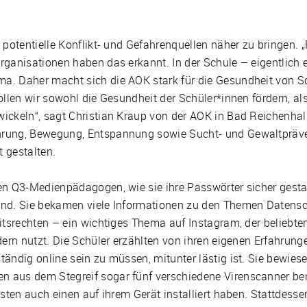
potentielle Konflikt- und Gefahrenquellen näher zu bringen. „P
rganisationen haben das erkannt. In der Schule – eigentlich 
. Daher macht sich die AOK stark für die Gesundheit von Sch
ollen wir sowohl die Gesundheit der Schüler*innen fördern, al
ickeln“, sagt Christian Kraup von der AOK in Bad Reichenhal
rung, Bewegung, Entspannung sowie Sucht- und Gewaltpräven
t gestalten.
n Q3-Medienpädagogen, wie sie ihre Passwörter sicher gestalt
ind. Sie bekamen viele Informationen zu den Themen Datens
itsrechten – ein wichtiges Thema auf Instagram, der beliebte
ldern nutzt. Die Schüler erzählten von ihren eigenen Erfahru
ändig online sein zu müssen, mitunter lästig ist. Sie bewies
 aus dem Stegreif sogar fünf verschiedene Virenscanner ben
sten auch einen auf ihrem Gerät installiert haben. Stattdesse